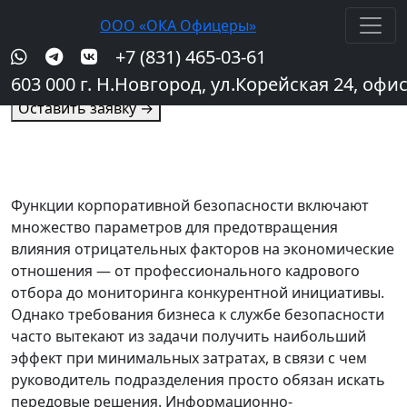
ООО «ОКА Офицеры»
ООО «ОКА Офицеры»
+7 (831) 465-03-61
Организация СБ и СВК
603 000 г. Н.Новгород, ул.Корейская 24, офис
Оставить заявку
→
Функции корпоративной безопасности включают
множество параметров для предотвращения
влияния отрицательных факторов на экономические
отношения — от профессионального кадрового
отбора до мониторинга конкурентной инициативы.
Однако требования бизнеса к службе безопасности
часто вытекают из задачи получить наибольший
эффект при минимальных затратах, в связи с чем
руководитель подразделения просто обязан искать
передовые решения. Информационно-